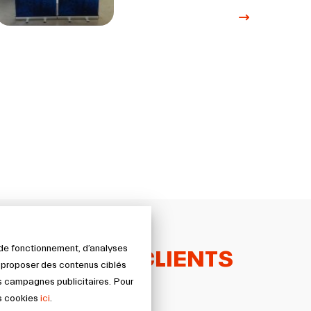
AVIS CLIENTS
s de fonctionnement, d’analyses
s proposer des contenus ciblés
s campagnes publicitaires. Pour
es cookies
ici
.