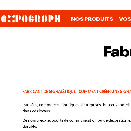
NOS PRODUITS
VOS
Fab
FABRICANT DE SIGNALÉTIQUE : COMMENT CRÉER UNE SIGNA
 Musées, commerces, boutiques, entreprises, bureaux, hôtels, collectivités… Choisir le bon fabricant de signalétique pour une signalétique adaptée est essentielle pour informer et orienter les visiteurs 
dans vos locaux.
De nombreux supports de communication ou de décoration existe
durable.