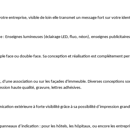
votre entreprise, visible de loin elle transmet un message fort sur votre ident
gne : Enseignes lumineuses (éclairage LED, fluo, néon), enseignes publicitai
le face ou double-face. Sa conception et réalisation est complétement person
 d'une association ou sur les façades d'immeuble. Diverses conceptions sont 
sion haute qualité, gravure, lettres adhésives.
ation extérieure à forte visibilité grâce à sa possibilité d’impression gran
de panneaux d’indication : pour les hôtels, les hôpitaux, ou encore les entr