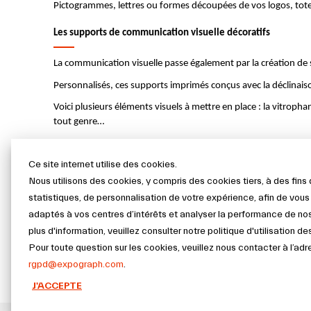
Pictogrammes, lettres ou formes découpées de vos logos, tote
Les supports de communication visuelle décoratifs
La communication visuelle passe également par la création de 
Personnalisés, ces supports imprimés conçus avec la déclinaiso
Voici plusieurs éléments visuels à mettre en place : la vitroph
tout genre…
Un studio de création à votre écoute
Ce site internet utilise des cookies.
Notre studio de création, composé de graphistes spécialisés, 
Nous utilisons des cookies, y compris des cookies tiers, à des fin
véritable style graphique personnalisé, original, mémorisable et
statistiques, de personnalisation de votre expérience, afin de vou
En effet, par le biais de créations graphiques, plaquettes ten
adaptés à vos centres d’intérêts et analyser la performance de no
les objectifs de communication que vous vous êtes fixés.
plus d'information, veuillez consulter notre politique d'utilisation d
Pour toute question sur les cookies, veuillez nous contacter à l’adr
Après l’étude du studio de création graphique, les divers supp
également s’occuper de l’installation de vos différents élément
rgpd@expograph.com
.
J'ACCEPTE
Contactez-nous pour plus d’information sur les supports de c