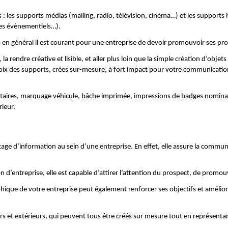
: les supports médias (mailing, radio, télévision, cinéma…) et les supports h
 les évènementiels…).
is en général il est courant pour une entreprise de devoir promouvoir ses pr
endre créative et lisible, et aller plus loin que la simple création d’objets p
ix des supports, crées sur-mesure, à fort impact pour votre communication
taires, marquage véhicule, bâche imprimée, impressions de badges nominat
rieur.
rtage d’information au sein d’une entreprise. En effet, elle assure la communi
n d’entreprise, elle est capable d’attirer l’attention du prospect, de promo
ique de votre entreprise peut également renforcer ses objectifs et améliore
s et extérieurs, qui peuvent tous être créés sur mesure tout en représentant