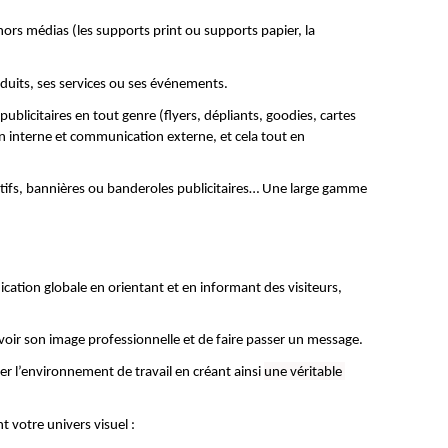
ors médias (les supports print ou supports papier, la 
oduits, ses services ou ses événements. 
ublicitaires en tout genre (flyers, dépliants, goodies, cartes 
 interne et communication externe, et cela tout en 
ifs, bannières ou banderoles publicitaires… Une large gamme 
cation globale en orientant et en informant des visiteurs, 
uvoir son image professionnelle et de faire passer un message. 
r l’environnement de travail en créant ainsi 
une véritable 
 votre univers visuel : 