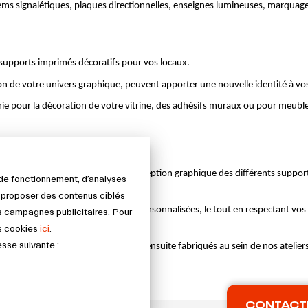
ms signalétiques, plaques directionnelles, enseignes lumineuses, marquag
supports imprimés décoratifs pour vos locaux. 
n de votre univers graphique, peuvent apporter une nouvelle identité à vos 
anie pour la décoration de votre vitrine, des adhésifs muraux ou pour meubles
peut vous accompagner dans la conception graphique des différents supports 
s de fonctionnement, d’analyses
 créatif.
s proposer des contenus ciblés
dances et de création de maquettes personnalisées, le tout en respectant vos
s campagnes publicitaires. Pour
es cookies
ici
.
esse suivante :
orts de communication choisis sont ensuite fabriqués au sein de nos atelier
s.
ommunication visuelle ! 
CONTACT